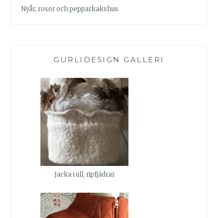
Nyår, rosor och pepparkakshus
GURLIDESIGN GALLERI
Jacka i ull, ripfjädrar