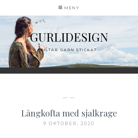
Hoppa
MENY
till
innehåll
GURLIDESIGN
FILTAR GARN STICKAT
— —
Långkofta med sjalkrage
9 OKTOBER, 2020