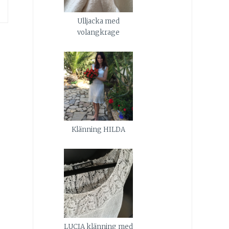
Ulljacka med
volangkrage
Klänning HILDA
LUCIA klänning med