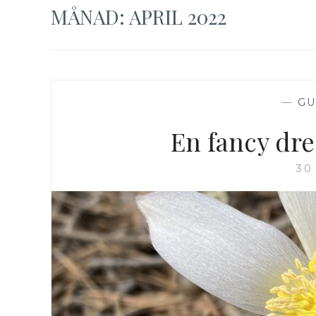
MÅNAD:
APRIL 2022
—
GU
En fancy dres
30