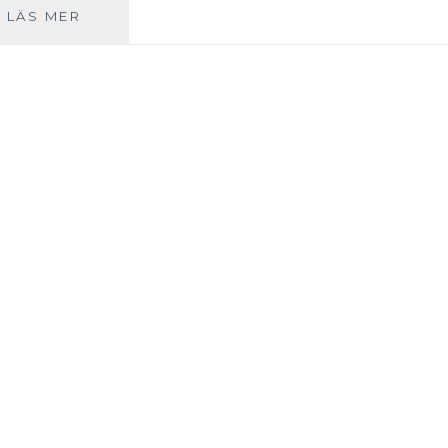
EN
LÄS MER
FANCY
DRESS
FÖR
EN
HALV
KVÄLL