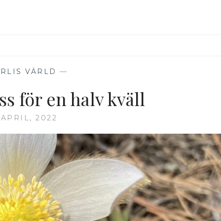
RLIS VÄRLD
—
s för en halv kväll
 APRIL, 2022