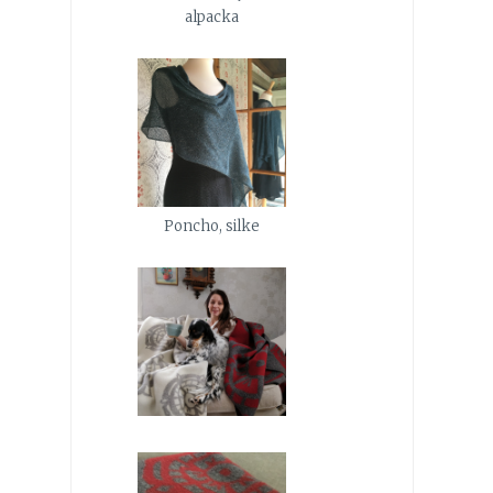
alpacka
Poncho, silke