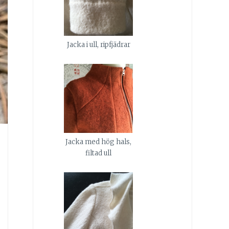
Jacka i ull, ripfjädrar
Jacka med hög hals,
filtad ull