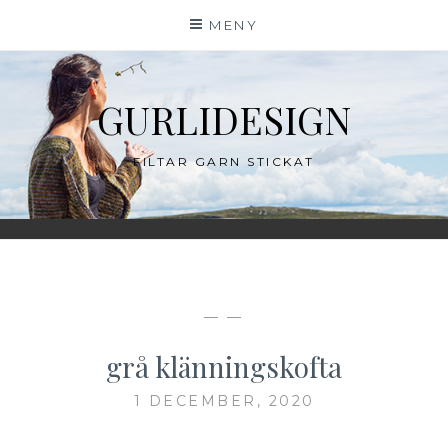
Hoppa
MENY
till
innehåll
GURLIDESIGN
FILTAR GARN STICKAT
— —
grå klänningskofta
1 DECEMBER, 2020