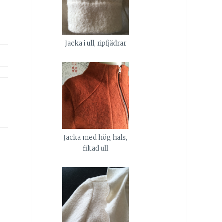
Jacka i ull, ripfjädrar
Jacka med hög hals,
filtad ull