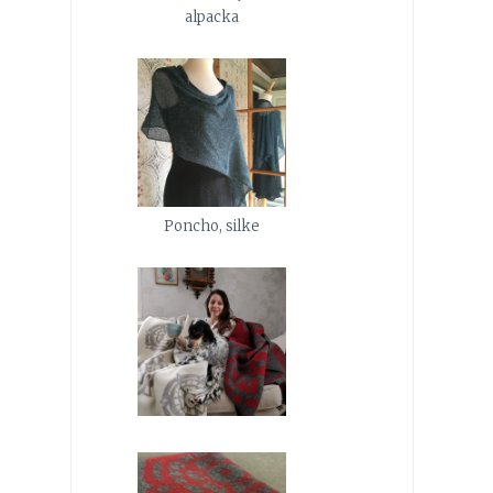
alpacka
Poncho, silke