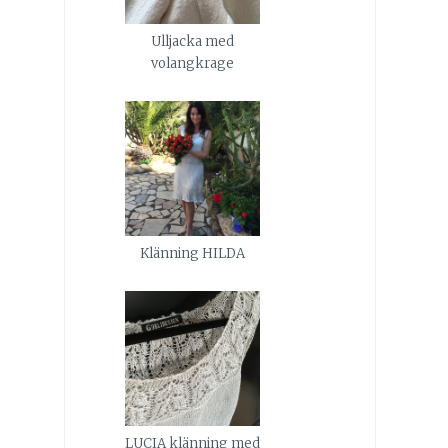
Ulljacka med
volangkrage
Klänning HILDA
LUCIA klänning med